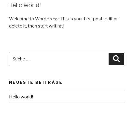
AM
Hello world!
Welcome to WordPress. This is your first post. Edit or
delete it, then start writing!
Suche
Suche
nach:
NEUESTE BEITRÄGE
Hello world!
NEUESTE KOMMENTARE
pscBIGDATA
bei
Hello world!